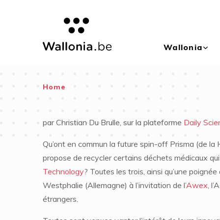
Skip to main content
Wallonia
You
Home
are
par Christian Du Brulle, sur la plateforme
Daily Scie
here
Qu’ont en commun la future spin-off Prisma (de la 
propose de recycler certains déchets médicaux qui j
Technology
? Toutes les trois, ainsi qu’une poigné
Westphalie (Allemagne) à l’invitation de l’
Awex
, l
étrangers.