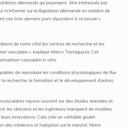
opédistes allemands qui pourraient être intéressés par
our m’informer sur la législation allemande en matière de
t ces trois derniers jours répondent à ce besoin ».
ciblons de notre côté les centres de recherche et les
tème vasculaire », explique Marco Testaguzza. Cet
imulation vasculaire in vitro.
ables de reproduire les conditions physiologiques de flux
our la recherche, la formation et le développement d’autres
diovasculaires repose souvent sur des études animales et
ent, les cliniciens et les ingénieurs manquent de modèles
 leurs innovations. Cela crée un véritable goulet
ion des médecins et l’adoption sur le marché. Notre