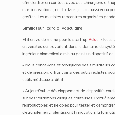
afin d’entrer en contact avec des chirurgiens orth
mon innovation », dit-il. « Mais je suis aussi venu p
greffes. Les multiples rencontres organisées pendan
Simulateur (cardio) vasculaire
Et il en va de même pour la start-up
Pulso
. « Nous 
universités qui travaillent dans le domaine du sys
ingénieur biomédical a mis au point un dispositif de s
« Nous concevons et fabriquons des simulateurs cap
et de pression, offrant ainsi des outils réalistes p
outils médicaux », dit-il.
« Aujourd’hui, le développement de dispositifs car
sur des validations cliniques coûteuses. Parallèlem
reproductibles et flexibles pour tester et démontrer
d’étranglement, ralentissant l’innovation, la format