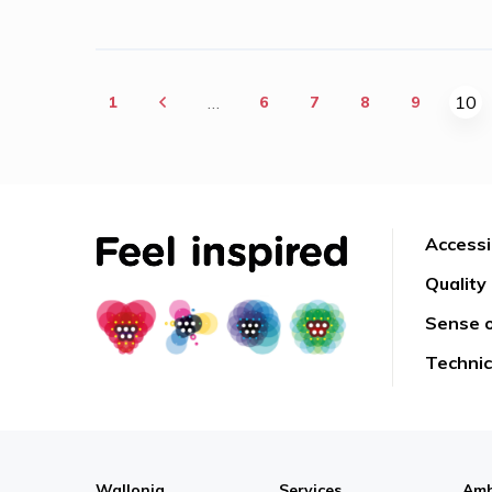
Pages
…
10
1
6
7
8
9
Accessib
Quality 
Sense o
Techni
Wallonia
Services
Amb