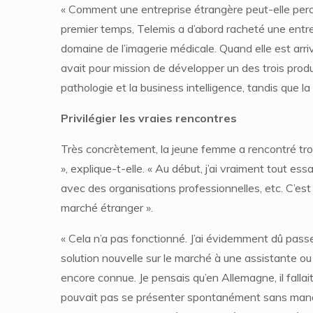
« Comment une entreprise étrangère peut-elle perce
premier temps, Telemis a d’abord racheté une entr
domaine de l’imagerie médicale. Quand elle est a
avait pour mission de développer un des trois produ
pathologie et la business intelligence, tandis que la 
Privilégier les vraies rencontres
Très concrètement, la jeune femme a rencontré trois
», explique-t-elle. « Au début, j’ai vraiment tout e
avec des organisations professionnelles, etc. C’es
marché étranger ».
« Cela n’a pas fonctionné. J’ai évidemment dû passer 
solution nouvelle sur le marché à une assistante ou 
encore connue. Je pensais qu’en Allemagne, il falla
pouvait pas se présenter spontanément sans manquer 