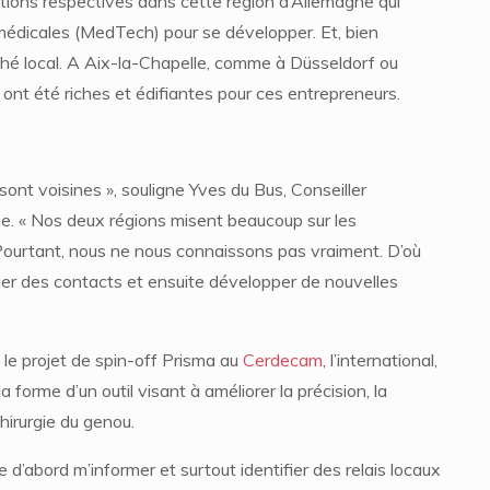
ations respectives dans cette région d’Allemagne qui
 médicales (MedTech) pour se développer. Et, bien
rché local. A Aix-la-Chapelle, comme à Düsseldorf ou
ont été riches et édifiantes pour ces entrepreneurs.
nt voisines », souligne Yves du Bus, Conseiller
. « Nos deux régions misent beaucoup sur les
Pourtant, nous ne nous connaissons pas vraiment. D’où
uer des contacts et ensuite développer de nouvelles
 le projet de spin-off Prisma au
Cerdecam
, l’international,
forme d’un outil visant à améliorer la précision, la
chirurgie du genou.
 d’abord m’informer et surtout identifier des relais locaux