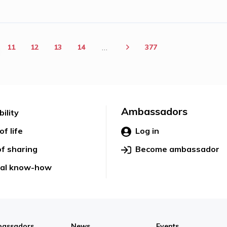
…
11
12
13
14
377
Ambassadors
ility
of life
Log in
f sharing
Become ambassador
cal know-how
assadors
News
Events